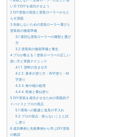
い方でDIYを成功させよう
2
DIY塗装の現状と塗装ローラーがもた
らす課題
3
失敗しないための塗装ローラー選びと
塗装前の徹底準備
3.1
適切な塗装ローラーの種類と選び
方
3.2
塗装前の徹底準備と養生
4
プロが教える！塗装ローラーの正しい
使い方と実践テクニック
4.1
1. 塗料の含ませ方
4.2
2. 基本の塗り方：W字塗り・M
字塗り
4.3
3. 角や端の処理
4.4
4. 乾燥と重ね塗り
5
DIY塗装を成功させるための実践的ア
ドバイスとプロの視点
5.1
環境への配慮と道具の手入れ
5.2
プロの視点：焦らないことと試
し塗り
6
成功事例と失敗事例から学ぶDIY塗装
の教訓