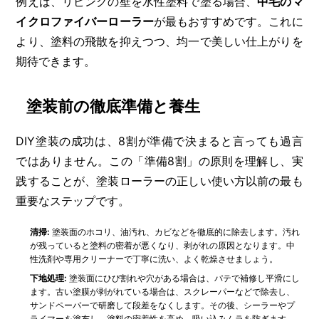
例えば、リビングの壁を水性塗料で塗る場合、
中毛のマ
イクロファイバーローラー
が最もおすすめです。これに
より、塗料の飛散を抑えつつ、均一で美しい仕上がりを
期待できます。
塗装前の徹底準備と養生
DIY塗装の成功は、8割が準備で決まると言っても過言
ではありません。この「準備8割」の原則を理解し、実
践することが、塗装ローラーの正しい使い方以前の最も
重要なステップです。
清掃:
塗装面のホコリ、油汚れ、カビなどを徹底的に除去します。汚れ
が残っていると塗料の密着が悪くなり、剥がれの原因となります。中
性洗剤や専用クリーナーで丁寧に洗い、よく乾燥させましょう。
下地処理:
塗装面にひび割れや穴がある場合は、パテで補修し平滑にし
ます。古い塗膜が剥がれている場合は、スクレーパーなどで除去し、
サンドペーパーで研磨して段差をなくします。その後、シーラーやプ
ライマーを塗布し、塗料の密着性を高め、吸い込みムラを防ぎます。