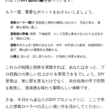
もう一度、重要なポイントをおさらいしましょう。
塗装ローラー選び:
塗装面と塗料の種類に合わせて、毛足の長さ、素
材、幅を適切に選ぶ。
塗装前の準備:
清掃、下地処理、そして完璧な養生が仕上がりを左右す
る「8割の工程」。
塗装テクニック:
塗料の含ませ方、W字・M字塗りの基本、乾燥時間の
厳守、重ね塗りの重要性を理解する。
心構え:
焦らず、試し塗りを行い、計画的に作業を進める。
これらの知識と技術を実践すれば、あなたはきっと、プ
ロ顔負けの美しい仕上がりを実現できるでしょう。DIY
塗装は、単に壁を塗るだけでなく、自分自身の手で空間
を創造し、達成感を味わう素晴らしい体験です。
さあ、今日からあなたのDIYプロジェクトに、ここで学
んだ塗装ローラーの正しい使い方を活かしてください。