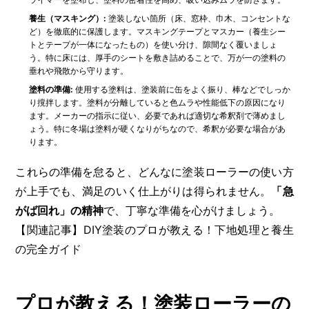
養生（マスキング）:
塗装しない箇所（床、窓枠、巾木、コンセントな
ど）を徹底的に保護します。マスキングテープとマスカー（養生シー
トとテープが一体になったもの）を使い分け、隙間なく覆いましょ
う。特に床には、厚手のシートを敷き詰めることで、万が一の塗料の
垂れや飛散から守ります。
塗料の準備:
使用する塗料は、塗装前に缶をよく振り、棒などでしっか
り撹拌します。塗料が分離していると色ムラや性能低下の原因になり
ます。メーカーの指示に従い、必要であれば適切な希釈剤で薄めまし
ょう。特に冬場は塗料が硬くなりがちなので、希釈が必要な場合があ
ります。
これらの準備を怠ると、どんなに塗装ローラーの使い方
が上手でも、満足のいく仕上がりは得られません。
「急
がば回れ」の精神
で、丁寧な準備を心がけましょう。
【関連記事】DIY塗装のプロが教える！下地処理と養生
の完全ガイド
プロが教える！塗装ローラーの