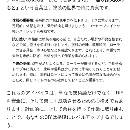
もと」
という言葉は、塗装の世界で特に真実です。
休憩の重要性:
長時間の作業は集中力を低下させ、ミスに繋がります。
定期的に休憩を取り、気分転換を図りましょう。コーヒーブレイクや
軽いストレッチも有効です。
試し塗り:
本格的に塗装を始める前に、目立たない場所や不要な板切れ
などで試し塗りを必ず行いましょう。塗料の色味、乾燥時間、ローラ
ーの含み具合、塗り心地などを確認できます。これにより、本番での
失敗を未然に防ぎ、自信を持って作業を進められます。
予備の準備:
塗料が足りなくなる、ローラーが破損するなど、予期せぬ
トラブルに備えて、塗料や道具は少し多めに準備しておくことをお勧
めします。特に、塗料はロットによって微妙に色味が異なる場合があ
るため、同じロットのものを確保しておくことが重要です。
これらのアドバイスは、単なる技術論だけでなく、DIY
を安全に、そして楽しく成功させるための心構えでもあ
ります。計画的に、そして余裕を持って作業に取り組む
ことで、あなたのDIYは格段にレベルアップするでしょ
う。