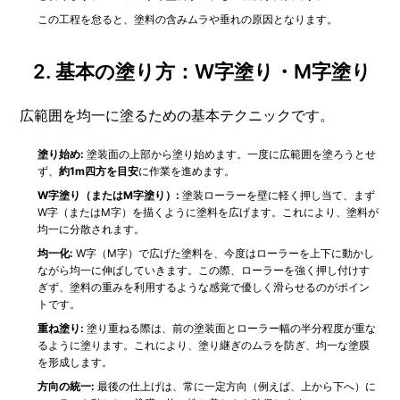
この工程を怠ると、塗料の含みムラや垂れの原因となります。
2. 基本の塗り方：W字塗り・M字塗り
広範囲を均一に塗るための基本テクニックです。
塗り始め:
塗装面の上部から塗り始めます。一度に広範囲を塗ろうとせ
ず、
約1m四方を目安
に作業を進めます。
W字塗り（またはM字塗り）:
塗装ローラーを壁に軽く押し当て、まず
W字（またはM字）を描くように塗料を広げます。これにより、塗料が
均一に分散されます。
均一化:
W字（M字）で広げた塗料を、今度はローラーを上下に動かし
ながら均一に伸ばしていきます。この際、ローラーを強く押し付けす
ぎず、塗料の重みを利用するような感覚で優しく滑らせるのがポイン
トです。
重ね塗り:
塗り重ねる際は、前の塗装面とローラー幅の半分程度が重な
るように塗ります。これにより、塗り継ぎのムラを防ぎ、均一な塗膜
を形成します。
方向の統一:
最後の仕上げは、常に一定方向（例えば、上から下へ）に