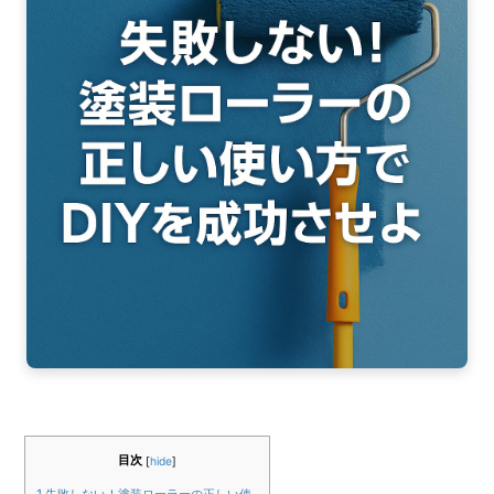
b
o
o
k
目次
[
hide
]
1
失敗しない！塗装ローラーの正しい使