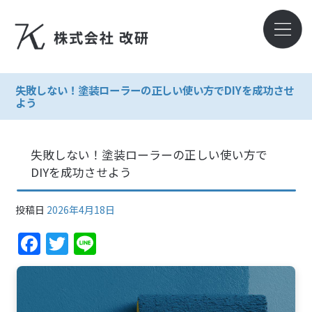
失敗しない！塗装ローラーの正しい使い方でDIYを成功させ
よう
失敗しない！塗装ローラーの正しい使い方で
DIYを成功させよう
投稿日
2026年4月18日
F
T
Li
a
w
n
c
itt
e
e
er