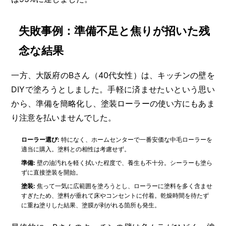
失敗事例：準備不足と焦りが招いた残
念な結果
一方、大阪府のBさん（40代女性）は、キッチンの壁を
DIYで塗ろうとしました。手軽に済ませたいという思い
から、準備を簡略化し、塗装ローラーの使い方にもあま
り注意を払いませんでした。
ローラー選び:
特になく、ホームセンターで一番安価な中毛ローラーを
適当に購入。塗料との相性は考慮せず。
準備:
壁の油汚れを軽く拭いた程度で、養生も不十分。シーラーも塗ら
ずに直接塗装を開始。
塗装:
焦って一気に広範囲を塗ろうとし、ローラーに塗料を多く含ませ
すぎたため、塗料が垂れて床やコンセントに付着。乾燥時間を待たず
に重ね塗りした結果、塗膜が剥がれる箇所も発生。