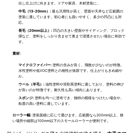
出し仕上げに向きます。ドアや家具、木材塗装に。
中毛（13-20mm）:
最も汎用性が高く、壁面や天井など広範囲の
塗装に適しています。初心者にも扱いやすく、多少の凹凸にも対
応。
長毛（20mm以上）:
凹凸の大きい壁面やサイディング、ブロック
塀など、塗料をしっかり含ませて奥まで浸透させたい場合に有効で
す。
素材:
マイクロファイバー:
塗料の含みが良く、飛散が少ないのが特徴。
水性塗料や低VOC塗料との相性が抜群です。仕上がりもきめ細や
か。
ウール（羊毛）:
油性塗料や溶剤系塗料に適しており、塗料の伸び
が良いのが特徴です。耐久性も高い傾向にあります。
スポンジ:
塗料を均一に塗布でき、独特の模様をつけたい場合や、
粘度の高い塗料に適しています。
ローラー幅:
塗装面積に応じて選びます。広範囲なら200mm以上、狭
い場所や細部は100mm以下のスモールローラーが便利です。