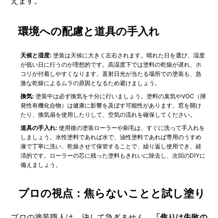
えます。
環境への配慮と道具の手入れ
天候と湿度:
塗装は天候に大きく左右されます。晴れた日を選び、湿度
が低い日に行うのが理想的です。高湿度下では塗料の乾燥が遅れ、ホ
コリが付着しやすくなります。直射日光が当たる場所での塗装も、急
激な乾燥によるムラの原因となるため避けましょう。
換気:
塗装中は必ず換気を十分に行いましょう。塗料の臭気やVOC（揮
発性有機化合物）は健康に影響を及ぼす可能性があります。窓を開け
たり、換気扇を使用したりして、空気の流れを確保してください。
道具の手入れ:
使用後の塗装ローラーや刷毛は、すぐに洗って手入れを
しましょう。水性塗料であれば水で、油性塗料であれば専用のうすめ
液で丁寧に洗い、乾燥させて保管することで、繰り返し使用でき、経
済的です。ローラーの芯に残った塗料もきれいに除去し、次回のDIYに
備えましょう。
プロの視点：焦らないことと試し塗り
プロの塗装職人は、決して急ぎません。
「焦りは失敗の