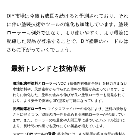
DIY市場は今後も成長を続けると予測されており、それ
に伴い塗装技術やツールの進化も加速しています。塗装
ローラーも例外ではなく、より使いやすく、より環境に
配慮した製品が登場することで、DIY塗装のハードルは
さらに下がっていくでしょう。
最新トレンドと技術革新
環境配慮型塗料とローラー:
VOC（揮発性有機化合物）を極力含まない
水性塗料や、天然素材から作られた塗料の需要が高まっています。こ
れらに特化した、塗料の含みや伸びが良い塗装ローラーも開発されて
おり、より安全で快適なDIY塗装が可能になっています。
高機能素材ローラー:
マイクロファイバーの進化により、塗料の飛散を
さらに抑えつつ、塗膜の均一性を高める高機能ローラーが登場してい
ます。また、ローラーの軽量化や人間工学に基づいたハンドル設計に
より、長時間の作業でも疲れにくい製品が増えています。
スマートDIYツールの登場:
将来的には、AIが部屋の広さや壁の素材を