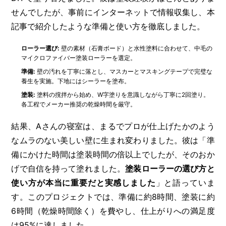
せんでしたが、事前にインターネットで情報収集し、本
記事で紹介したような準備と使い方を徹底しました。
ローラー選び:
壁の素材（石膏ボード）と水性塗料に合わせて、中毛の
マイクロファイバー塗装ローラーを選定。
準備:
壁の汚れを丁寧に落とし、マスカーとマスキングテープで完璧な
養生を実施。下地にはシーラーを塗布。
塗装:
塗料の撹拌から始め、W字塗りを意識しながら丁寧に2回塗り。
各工程でメーカー推奨の乾燥時間を厳守。
結果、Aさんの寝室は、まるでプロが仕上げたかのよう
なムラのない美しい壁に生まれ変わりました。彼は「準
備にかけた時間は塗装時間の倍以上でしたが、そのおか
げで自信を持って塗れました。
塗装ローラーの選び方と
使い方が本当に重要だと実感しました
」と語っていま
す。このプロジェクトでは、準備に約8時間、塗装に約
6時間（乾燥時間除く）を費やし、仕上がりへの満足度
は95%に達しました。