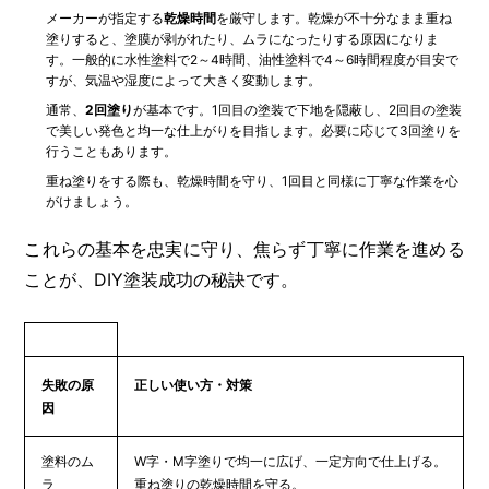
メーカーが指定する
乾燥時間
を厳守します。乾燥が不十分なまま重ね
塗りすると、塗膜が剥がれたり、ムラになったりする原因になりま
す。一般的に水性塗料で2～4時間、油性塗料で4～6時間程度が目安で
すが、気温や湿度によって大きく変動します。
通常、
2回塗り
が基本です。1回目の塗装で下地を隠蔽し、2回目の塗装
で美しい発色と均一な仕上がりを目指します。必要に応じて3回塗りを
行うこともあります。
重ね塗りをする際も、乾燥時間を守り、1回目と同様に丁寧な作業を心
がけましょう。
これらの基本を忠実に守り、焦らず丁寧に作業を進める
ことが、DIY塗装成功の秘訣です。
失敗の原
正しい使い方・対策
因
塗料のム
W字・M字塗りで均一に広げ、一定方向で仕上げる。
ラ
重ね塗りの乾燥時間を守る。