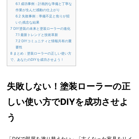
6.1
成功事例：計画的な準備と丁寧な
作業が生んだ感動の仕上がり
6.2
失敗事例：準備不足と焦りが招
いた残念な結果
7
DIY塗装の未来と塗装ローラーの進化
7.1
最新トレンドと技術革新
7.2
DIYコミュニティと情報共有の重
要性
8
まとめ：塗装ローラーの正しい使い方
で、あなたのDIYを成功させよう！
失敗しない！塗装ローラーの正
しい使い方でDIYを成功させよ
う
「DIYで部屋を塗り替えたい」「古くなった家具をリメ